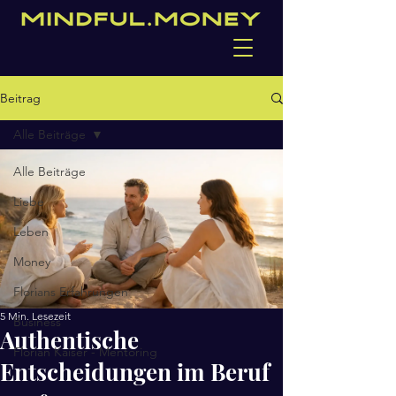
Beitrag
Alle Beiträge
Alle Beiträge
Liebe
Leben
Money
Florians Erfahrungen
5 Min. Lesezeit
Business
Authentische
Florian Kaiser - Mentoring
Entscheidungen im Beruf