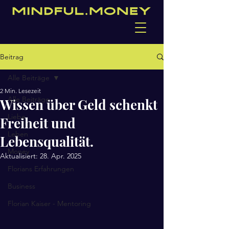
Beitrag
Alle Beiträge
2 Min. Lesezeit
Alle Beiträge
Wissen über Geld schenkt
Liebe
Freiheit und
Leben
Lebensqualität.
Money
Aktualisiert:
28. Apr. 2025
Florians Erfahrungen
Business
Florian Kaiser - Mentoring