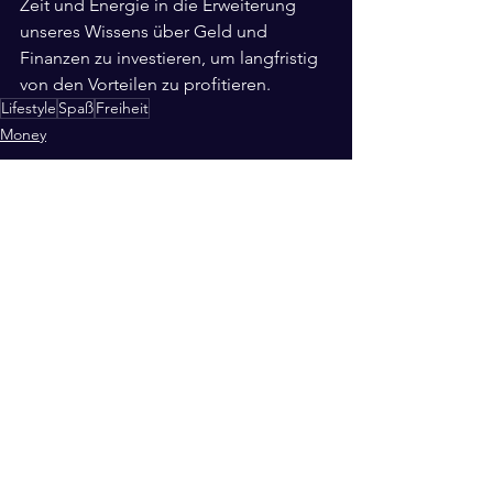
Zeit und Energie in die Erweiterung 
unseres Wissens über Geld und 
Finanzen zu investieren, um langfristig 
von den Vorteilen zu profitieren.
Lifestyle
Spaß
Freiheit
Money
Alle ansehen
Aktuelle Beiträge