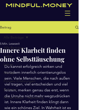
Beitrag
Alle Beiträge
5 Min. Lesezeit
Alle Beiträge
Innere Klarheit finden
Liebe
ohne Selbsttäuschung
Leben
Du kannst erfolgreich wirken und 
trotzdem innerlich orientierungslos 
Money
sein. Viele Menschen, die nach außen 
Florians Erfahrungen
viel tragen, viel entscheiden und viel 
Business
leisten, merken genau das erst, wenn 
die Unruhe nicht mehr wegzudrücken 
Florian Kaiser - Mentoring
ist. Innere Klarheit finden klingt dann 
wie ein schönes Ziel. In Wahrheit ist es 