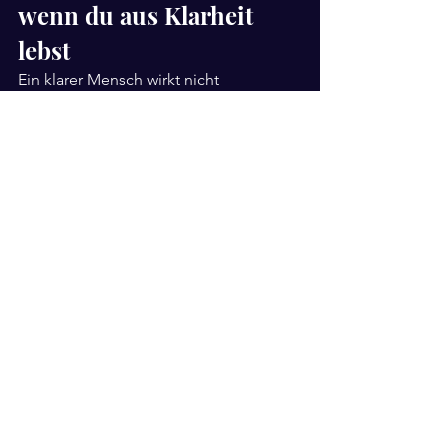
wenn du aus Klarheit 
lebst
Ein klarer Mensch wirkt nicht 
automatisch lauter, weicher oder 
erfolgreicher. Aber er wird weniger 
widersprüchlich. Entscheidungen 
kosten weniger Kraft, weil sie nicht 
mehr gegen das eigene Innere 
getroffen werden. Beziehungen 
werden ehrlicher, weil weniger Rolle 
dazwischensteht. Arbeit wird 
stimmiger, weil sie nicht mehr nur 
Status, Absicherung oder 
Kompensation dient.
Auch Grenzen
 verändern sich. Wer klar 
ist, muss weniger erklären. Weniger 
rechtfertigen. Weniger überzeugen. 
Das ist für ein Umfeld, das deine alte 